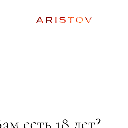
О бренде
Villa Aristov
Aristov Verde
Укажите свой регион и узнайте, в каком магазине 
сможете приобрести продукцию Aristov.
Введите ваш регион
ам есть 18 лет?