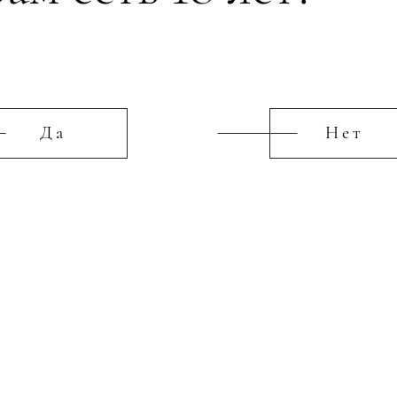
Рестораны
Фир
холдинга RH
вин
Group
Да
Нет